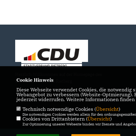
Herzlich Willkommen auf der Homepage des
Cookie Hinweis
CDU Stadtverbandes Rietberg
Diese Webseite verwendet Cookies, die notwendig si
Webangebot zu verbessern (Website-Optmierung). Fü
jederzeit widerrufen. Weitere Informationen finden
Technisch notwendige Cookies (
Übersicht
)
IMPRESSUM
DATENSCHUTZ
KONTAKT
Die notwendigen Cookies werden allein für den ordnungsgemäßen 
Cookies von Drittanbietern (
Übersicht
)
Zur Optimierung unserer Webseite binden wir Dienste und Angebot